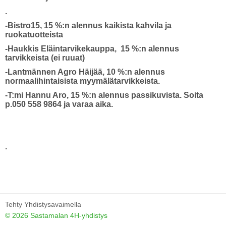
.
-Bistro15, 15 %:n alennus kaikista kahvila ja
ruokatuotteista
-Haukkis Eläintarvikekauppa, 15 %:n alennus
tarvikkeista (ei ruuat)
-Lantmännen Agro Häijää, 10 %:n alennus
normaalihintaisista myymälätarvikkeista.
-T:mi Hannu Aro, 15 %:n alennus passikuvista. Soita
p.050 558 9864 ja varaa aika.
.
Tehty Yhdistysavaimella
©
2026 Sastamalan 4H-yhdistys